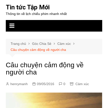
Chuyển
Tin tức Tập Mới
đến
Thông tin về lịch chiếu phim nhanh nhất
phần
nội
dung
Trang chủ
Góc Chia Sẻ
Cảm xúc
Câu chuyện cảm động về người cha
Câu chuyện cảm động về
người cha
henrymanh
09/05/2016
0
Cảm xúc