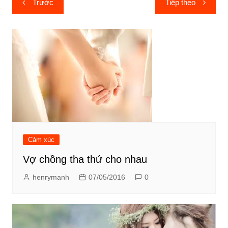
Trước
Tiếp theo
hướng
bài
viết
Cảm xúc
Vợ chồng tha thứ cho nhau
henrymanh
07/05/2016
0