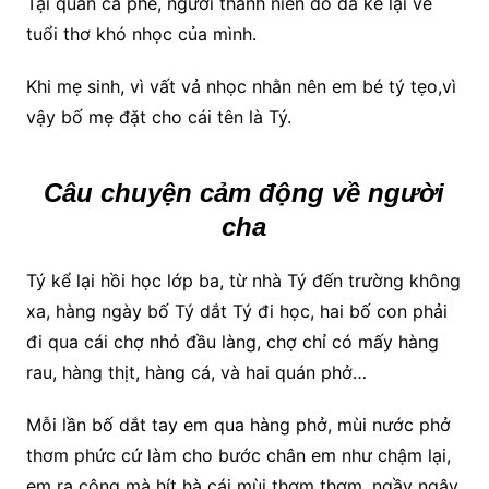
Tại quán cà phê, người thanh niên đó đã kể lại về
tuổi thơ khó nhọc của mình.
Khi mẹ sinh, vì vất vả nhọc nhằn nên em bé tý tẹo,vì
vậy bố mẹ đặt cho cái tên là Tý.
Câu chuyện cảm động về người
cha
Tý kể lại hồi học lớp ba, từ nhà Tý đến trường không
xa, hàng ngày bố Tý dắt Tý đi học, hai bố con phải
đi qua cái chợ nhỏ đầu làng, chợ chỉ có mấy hàng
rau, hàng thịt, hàng cá, và hai quán phở…
Mỗi lần bố dắt tay em qua hàng phở, mùi nước phở
thơm phức cứ làm cho bước chân em như chậm lại,
em ra công mà hít hà cái mùi thơm thơm, ngầy ngậy