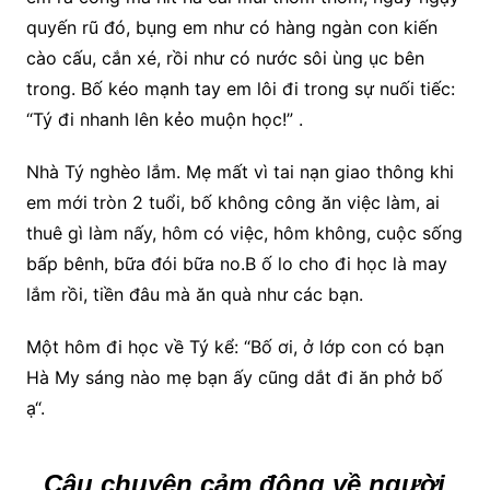
quyến rũ đó, bụng em như có hàng ngàn con kiến
cào cấu, cắn xé, rồi như có nước sôi ùng ục bên
trong. Bố kéo mạnh tay em lôi đi trong sự nuối tiếc:
“Tý đi nhanh lên kẻo muộn học!” .
Nhà Tý nghèo lắm. Mẹ mất vì tai nạn giao thông khi
em mới tròn 2 tuổi, bố không công ăn việc làm, ai
thuê gì làm nấy, hôm có việc, hôm không, cuộc sống
bấp bênh, bữa đói bữa no.B ố lo cho đi học là may
lắm rồi, tiền đâu mà ăn quà như các bạn.
Một hôm đi học về Tý kể: “Bố ơi, ở lớp con có bạn
Hà My sáng nào mẹ bạn ấy cũng dắt đi ăn phở bố
ạ“.
Câu chuyện cảm động về người