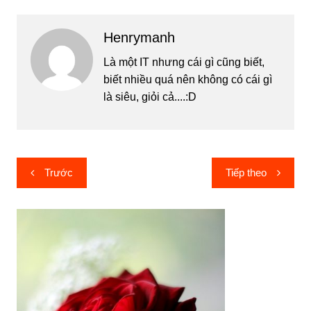
Henrymanh
Là một IT nhưng cái gì cũng biết,
biết nhiều quá nên không có cái gì
là siêu, giỏi cả....:D
Điều
Trước
Tiếp theo
hướng
bài
viết