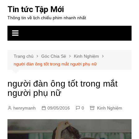
Chuyển
Tin tức Tập Mới
đến
Thông tin về lịch chiếu phim nhanh nhất
phần
nội
dung
Trang chủ
Góc Chia Sẻ
Kinh Nghiệm
người đàn ông tốt trong mắt người phụ nữ
người đàn ông tốt trong mắt
người phụ nữ
henrymanh
09/05/2016
0
Kinh Nghiệm