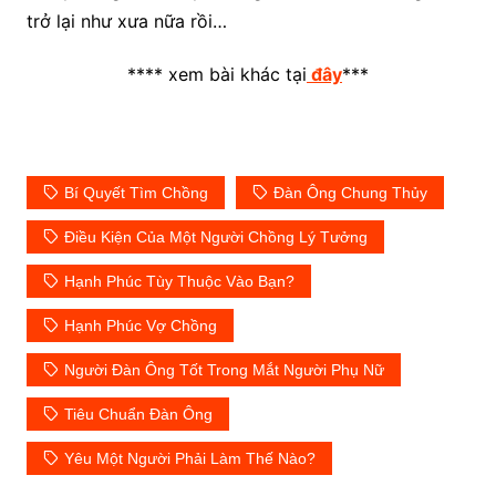
trở lại như xưa nữa rồi…
**** xem bài khác tại
đây
***
Bí Quyết Tìm Chồng
Đàn Ông Chung Thủy
Điều Kiện Của Một Người Chồng Lý Tưởng
Hạnh Phúc Tùy Thuộc Vào Bạn?
Hạnh Phúc Vợ Chồng
Người Đàn Ông Tốt Trong Mắt Người Phụ Nữ
Tiêu Chuẩn Đàn Ông
Yêu Một Người Phải Làm Thế Nào?